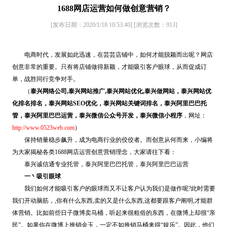
1688网店运营如何做创意营销？
[发布日期：2020/1/18 10:53:40]
[浏览次数：
913
]
电商时代，发展如此迅速，在芸芸店铺中，如何才能脱颖而出呢？网店
创意非常的重要。只有将店铺做得新颖，才能吸引客户眼球，从而促成订
单，战胜同行竞争对手。
（
泰兴网络公司,泰兴网站推广,泰兴网站优化,泰兴做网站，泰兴网站优
化排名排名，泰兴网站SEO优化，泰兴网站关键词排名，泰兴阿里巴巴托
管，泰兴阿里巴巴运营，泰兴微信公众号开发，泰兴微信小程序
，网址：
http://www.0523web.com
）
保持销量稳步飙升，成为电商行业的佼佼者。而创意从何而来，小编将
为大家揭秘各类1688网店运营创意营销理念，大家请往下看：
泰兴诚信通专业托管，泰兴阿里巴巴托管，泰兴阿里巴巴运营
一丶吸引眼球
我们如何才能吸引客户的眼球而又不让客户认为我们是做作呢?此时需要
我们开动脑筋，,你有什么东西,卖的又是什么东西,这都要跟客户阐明,才能群
体营销。比如前些日子微博卖马桶，听起来很粗俗的东西，在微博上却很“亲
民”。如果你在微博上推销金玉，一定不如推销马桶来得“娱乐”。因此，他们