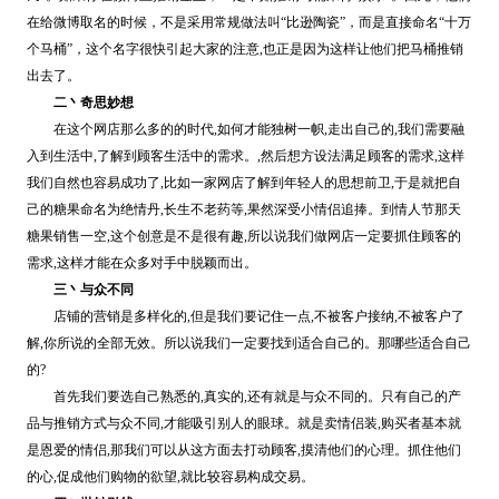
在给微博取名的时候，不是采用常规做法叫“比逊陶瓷”，而是直接命名“十万
个马桶”，这个名字很快引起大家的注意,也正是因为这样让他们把马桶推销
出去了。
二丶奇思妙想
在这个网店那么多的的时代,如何才能独树一帜,走出自己的,我们需要融
入到生活中,了解到顾客生活中的需求。,然后想方设法满足顾客的需求,这样
我们自然也容易成功了,比如一家网店了解到年轻人的思想前卫,于是就把自
己的糖果命名为绝情丹,长生不老药等,果然深受小情侣追捧。到情人节那天
糖果销售一空,这个创意是不是很有趣,所以说我们做网店一定要抓住顾客的
需求,这样才能在众多对手中脱颖而出。
三丶与众不同
店铺的营销是多样化的,但是我们要记住一点,不被客户接纳,不被客户了
解,你所说的全部无效。所以说我们一定要找到适合自己的。那哪些适合自己
的?
首先我们要选自己熟悉的,真实的,还有就是与众不同的。只有自己的产
品与推销方式与众不同,才能吸引别人的眼球。就是卖情侣装,购买者基本就
是恩爱的情侣,那我们可以从这方面去打动顾客,摸清他们的心理。抓住他们
的心,促成他们购物的欲望,就比较容易构成交易。