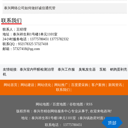
泰兴网络公司如何做好诚信通托管
联系我们
联系人：王经理
地址：泰兴祥生和1号楼1单元1101室
24小时服务电话：13775780451 13775782332
联系QQ：932178325 57327418
邮箱：57327418@qq.com
友情链接:
泰兴室内甲醛检测治理
泰兴工作服
臭氧发生器
泵船
鹌鹑蛋剥壳
机
网站首页 |
网站建设 |
网站优化 |
网站推广 |
百度爱采购 |
客户案例 |
新闻资讯 |
联系我们 |
网站地图
/
百度地图
/
谷歌地图
/
RSS
版权所有：泰兴市精创网络服务中心专业从事于, 欢迎来电咨询!
地址：泰兴祥生和1号楼1单元1101室（泰兴镇政府对面）
联系电话：
13775780451