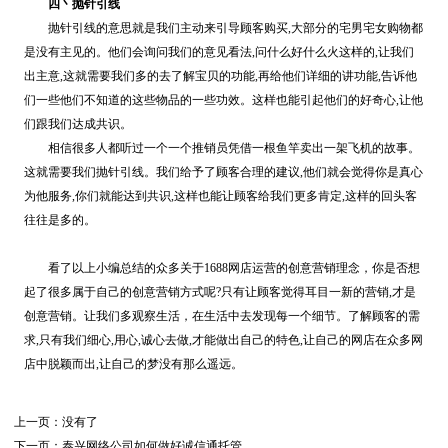
四丶抛针引线
抛针引线的意思就是我们主动来引导顾客购买,大部分的宅男宅女购物都
是没有主见的。他们会询问我们的意见看法,问什么好什么火这样的,让我们
出主意,这就需要我们多的去了解宝贝的功能,再给他们详细的讲功能,告诉他
们一些他们不知道的这些物品的一些功效。这样也能引起他们的好奇心,让他
们跟我们达成共识。
相信很多人都听过一个一个推销员凭借一根鱼竿卖出一架飞机的故事。
这就需要我们抛针引线。我们给予了顾客合理的建议,他们就会觉得你是真心
为他服务,你们就能达到共识,这样也能让顾客给我们更多肯定,这样的回头客
往往是多的。
看了以上小编总结的众多关于1688网店运营的创意营销理念，你是否想
起了很多属于自己的创意营销方式呢?只有让顾客觉得耳目一新的营销,才是
创意营销。让我们多观察生活，在生活中去发现每一个细节。了解顾客的需
求,只有我们细心,用心,诚心去做,才能做出自己的特色,让自己的网店在众多网
店中脱颖而出,让自己的梦没有那么遥远。
上一页：没有了
下一页：
泰兴网络公司如何做好诚信通托管